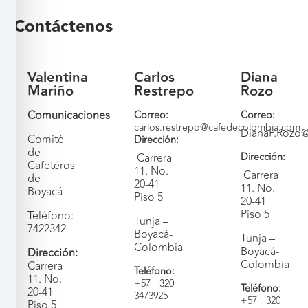
Contáctenos
Valentina
Carlos
Diana
Mariño
Restrepo
Rozo
Comunicaciones
Correo:
Correo:
carlos.restrepo@cafedecolombia.com
DianaP.Rozo
Comité
Dirección:
de
Dirección:
Carrera
Cafeteros
11. No.
Carrera
de
20-41
11. No.
Boyacá
Piso 5
20-41
Piso 5
Teléfono:
Tunja –
7422342
Boyacá-
Tunja –
Colombia
Boyacá-
Dirección:
Colombia
Carrera
Teléfono
:
11. No.
+57 320
Teléfono
:
20-41
3473925
+57 320
Piso 5