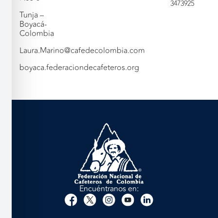
3473925
Tunja –
Boyacá-
Colombia
Laura.Marino@cafedecolombia.com
boyaca.federaciondecafeteros.org
Encuéntranos en: