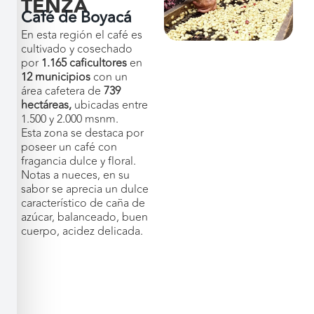
TENZA
Café de Boyacá
En esta región el café es
cultivado y cosechado
por
1.165 caficultores
en
12
municipios
con
un
área cafetera de
739
hectáreas,
ubicadas entre
1.500 y 2.000 msnm.
Esta zona se destaca por
poseer un café con
fragancia dulce y floral.
Notas a nueces, en su
sabor se aprecia un dulce
característico de caña de
azúcar, balanceado, buen
cuerpo, acidez delicada.