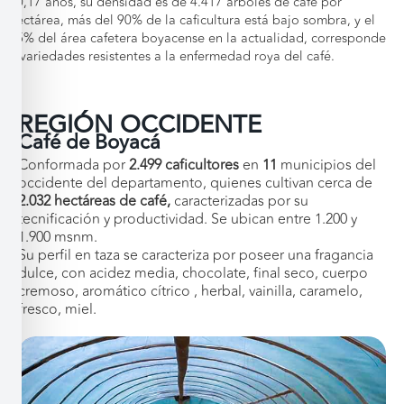
10,17 años, su densidad es de 4.417 árboles de café por
hectárea, más del 90% de la caficultura está bajo sombra, y el
75% del área cafetera boyacense en la actualidad, corresponde
a variedades resistentes a la enfermedad roya del café.
REGIÓN OCCIDENTE
Café de Boyacá
Conformada por
2.499 caficultores
en
11
municipios del
occidente del departamento, quienes cultivan cerca de
2.032 hectáreas de café,
caracterizadas por su
tecnificación y productividad. Se ubican entre 1.200 y
1.900 msnm.
Su perfil en taza se caracteriza por poseer una fragancia
dulce, con acidez media, chocolate, final seco, cuerpo
cremoso, aromático cítrico , herbal, vainilla, caramelo,
fresco, miel.