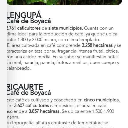
LENGUPÁ
Café de Boyacá
2.761 caficultores
de
siete
municipios.
Cuenta con un
clima ideal para la producción de café, ya que se ubica
entre 1.400 y 2.000 msnm, con clima templado.
El área cultivada en café comprende
3.258 hectáreas
y se
caracteriza en taza por su fragancia intensa frutal, cítrica,
con una acidez media. En su sabor se manifiestan notas
de miel, naranja, panela, frutos amarillos, buen cuerpo y
balanceado.
RICAURTE
Café de Boyacá
Este café es cultivado y cosechado en
cinco municipios,
por
3.607 caficultores
campesinos; el área en café
asciende a
3.857
hectáreas.
Se ubica entre 1.500-1.900
msnm.
Su topografía, altura y contraste de temperatura se