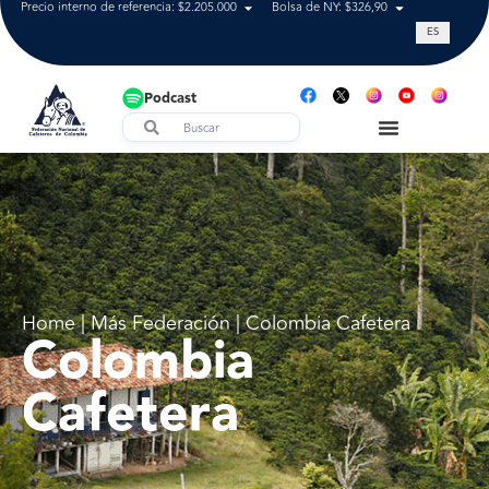
Precio interno de referencia: $2.205.000
Bolsa de NY: $326,90
Tasa de cam
ES
Podcast
Home | Más Federación | Colombia Cafetera
Colombia
Cafetera