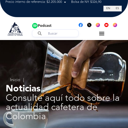
Precio interno de referencia: $2.205.000
Bolsa de NY: $326,90
Tasa de cam
EN
ES
Podcast
Inicio
|
Noticias
Consulte aquí todo sobre la
actualidad cafetera de
Colombia