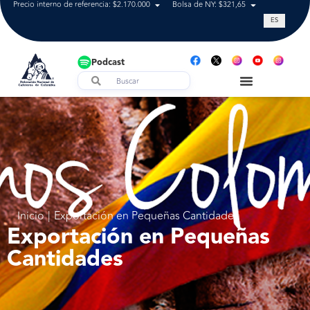
Precio interno de referencia: $2.170.000
Bolsa de NY: $321,65
Tasa de cam
ES
Podcast
Inicio
|
Exportación en Pequeñas Cantidades
Exportación en Pequeñas
Cantidades