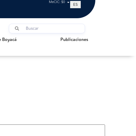
MeCIC: $0
ES
oyacá
Publicaciones
e Boyacá
Publicaciones