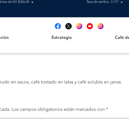
Bolsa de NY: $326,90
Tasa de cambio: 3.177
Estrategia
Café de B
t
ción
Estrategia
Café d
rudo en sacos, café tostado en latas y café soluble en jarras.
cada.
Los campos obligatorios están marcados con
*