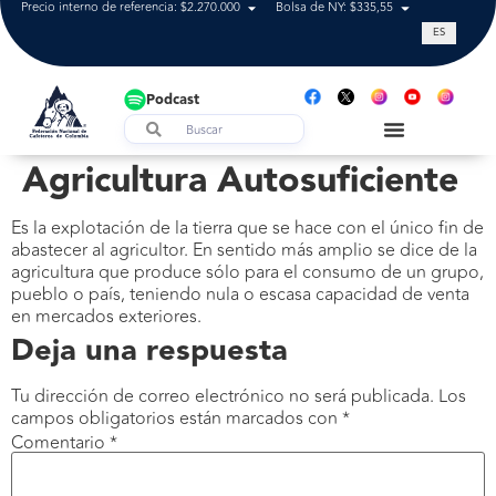
Precio interno de referencia: $2.270.000
Bolsa de NY: $335,55
Tasa de cam
ES
Podcast
Agricultura Autosuficiente
Es la explotación de la tierra que se hace con el único fin de
abastecer al agricultor. En sentido más amplio se dice de la
agricultura que produce sólo para el consumo de un grupo,
pueblo o país, teniendo nula o escasa capacidad de venta
en mercados exteriores.
Deja una respuesta
Tu dirección de correo electrónico no será publicada.
Los
campos obligatorios están marcados con
*
Comentario
*