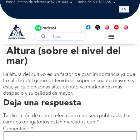
Precio interno de referencia: $2.270.000
Bolsa de NY: $335,55
Tasa de cam
ES
Podcast
Altura (sobre el nivel del
mar)
La altura del cultivo es un factor de gran importancia ya que
la calidad del grano obtenido es superior cuanto mayor sea
esta, ya que en zonas altas el fruto va madurando más
despacio y su calidad es mayor.
Deja una respuesta
Tu dirección de correo electrónico no será publicada.
Los
campos obligatorios están marcados con
*
Comentario
*