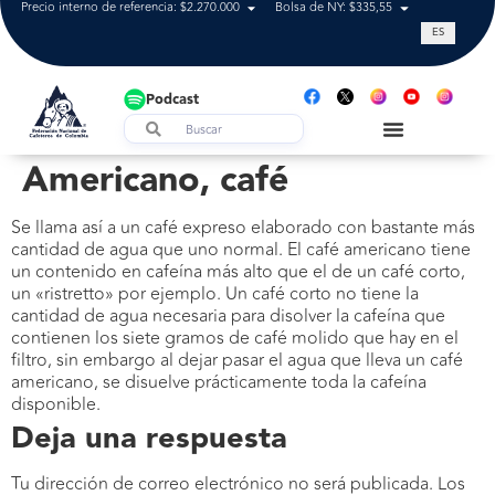
Precio interno de referencia: $2.270.000
Bolsa de NY: $335,55
Tasa de cam
ES
Podcast
Americano, café
Se llama así a un café expreso elaborado con bastante más
cantidad de agua que uno normal. El café americano tiene
un contenido en cafeína más alto que el de un café corto,
un «ristretto» por ejemplo. Un café corto no tiene la
cantidad de agua necesaria para disolver la cafeína que
contienen los siete gramos de café molido que hay en el
filtro, sin embargo al dejar pasar el agua que lleva un café
americano, se disuelve prácticamente toda la cafeína
disponible.
Deja una respuesta
Tu dirección de correo electrónico no será publicada.
Los