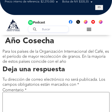
Precio interno de referencia: $2.270.000
Bolsa de NY: $335,55
Tasa de cam
ES
Podcast
Año Cosecha
Para los países de la Organización Internacional del Café, es
el período de mayor recolección de granos. En la mayoría
de estos países coincide con el año
Deja una respuesta
Tu dirección de correo electrónico no será publicada.
Los
campos obligatorios están marcados con
*
Comentario
*