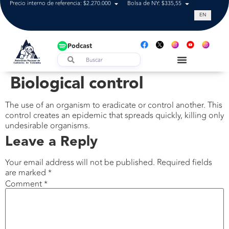
Precio interno de referencia: $2.270.000
Bolsa de NY: $335,55
Tasa de cam
EN
Podcast
Biological control
The use of an organism to eradicate or control another. This
control creates an epidemic that spreads quickly, killing only
undesirable organisms.
Leave a Reply
Your email address will not be published.
Required fields
are marked
*
Comment
*