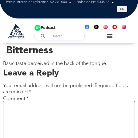
Precio interno de referencia: $2.270.000
Bolsa de NY: $335,55
Tasa de cam
EN
Podcast
Bitterness
Basic taste perceived in the back of the tongue.
Leave a Reply
Your email address will not be published.
Required fields
are marked
*
Comment
*