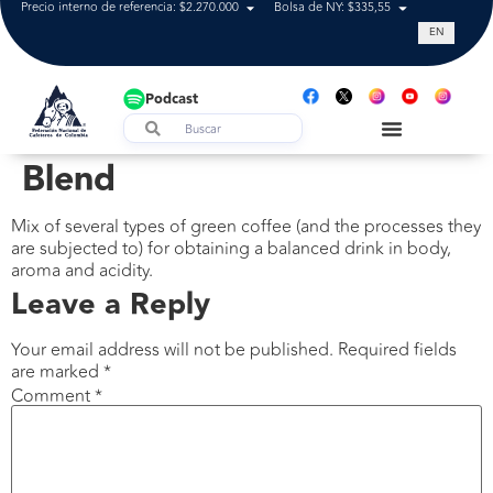
Precio interno de referencia: $2.270.000
Bolsa de NY: $335,55
Tasa de cam
EN
Podcast
Blend
Mix of several types of green coffee (and the processes they
are subjected to) for obtaining a balanced drink in body,
aroma and acidity.
Leave a Reply
Your email address will not be published.
Required fields
are marked
*
Comment
*