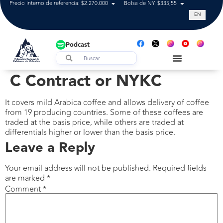
Precio interno de referencia: $2.270.000
Bolsa de NY: $335,55
Tasa de cam
EN
Podcast
C Contract or NYKC
It covers mild Arabica coffee and allows delivery of coffee
from 19 producing countries. Some of these coffees are
traded at the basis price, while others are traded at
differentials higher or lower than the basis price.
Leave a Reply
Your email address will not be published.
Required fields
are marked
*
Comment
*