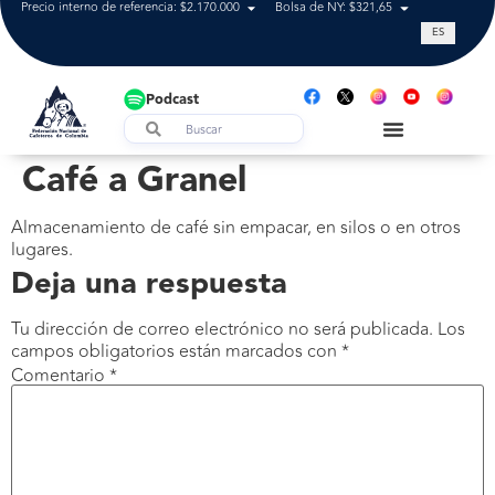
Precio interno de referencia: $2.170.000
Bolsa de NY: $321,65
Tasa de cam
ES
Podcast
Café a Granel
Almacenamiento de café sin empacar, en silos o en otros
lugares.
Deja una respuesta
Tu dirección de correo electrónico no será publicada.
Los
campos obligatorios están marcados con
*
Comentario
*