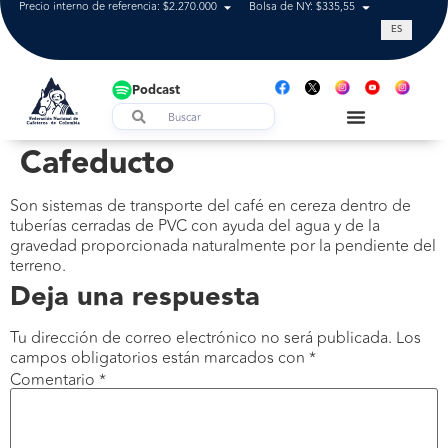
Precio interno de referencia: $2.270.000
Bolsa de NY: $335,55
Tasa de cam
ES
Podcast
Cafeducto
Son sistemas de transporte del café en cereza dentro de
tuberías cerradas de PVC con ayuda del agua y de la
gravedad proporcionada naturalmente por la pendiente del
terreno.
Deja una respuesta
Tu dirección de correo electrónico no será publicada.
Los
campos obligatorios están marcados con
*
Comentario
*