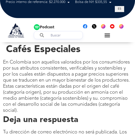
Precio interno de referencia: $2.270.000
Bolsa de NY: $335,55
Tasa de cam
ES
Podcast
Cafés Especiales
En Colombia son aquellos valorados por los consumidores
por sus atributos consistentes, verificables y sostenibles y
por los cuales están dispuestos a pagar precios superiores
que se traducen en un mayor bienestar de los productores.
Estas características están dadas por el origen del café
(categoría origen), por su producción en armonía con el
medio ambiente (categoría sostenibles) y su. compromiso
con el desarrollo social de las comunidades (categoría
social).
Deja una respuesta
Tu dirección de correo electrónico no será publicada.
Los