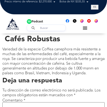
Precio interno de referencia: $2.270.000
Bolsa de NY: $335,55
Tasa de cam
ES
Podcast
Cafés Robustas
Variedad de la especie Coffea canephora más resistente a
muchas de las enfermedades del café, especialmente a la
roya. Se caracteriza por producir una bebida fuerte y amarga
con mayor concentración de cafeína. Se cultiva
generalmente en altitudes por debajo de 1.000 msnm en
países como Brasil, Vietnam, Indonesia y Uganda.
Deja una respuesta
Tu dirección de correo electrónico no será publicada.
Los
campos obligatorios están marcados con
*
Comentario
*