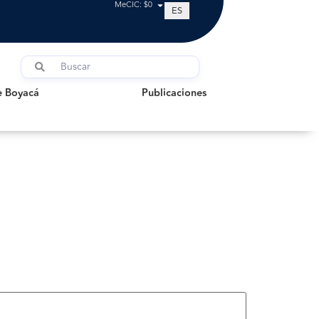
MeCIC: $0
ES
oyacá
Publicaciones
e Boyacá
Publicaciones