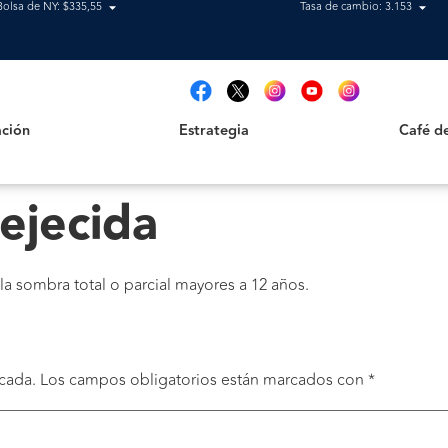
Bolsa de NY: $335,55
Tasa de cambio: 3.153
Estrategia
Café de B
t
ción
Estrategia
Café d
ejecida
la sombra total o parcial mayores a 12 años.
cada.
Los campos obligatorios están marcados con
*