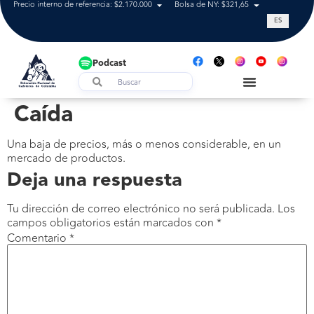
Precio interno de referencia: $2.170.000
Bolsa de NY: $321,65
Tasa de cam
ES
Podcast
Caída
Una baja de precios, más o menos considerable, en un
mercado de productos.
Deja una respuesta
Tu dirección de correo electrónico no será publicada.
Los
campos obligatorios están marcados con
*
Comentario
*