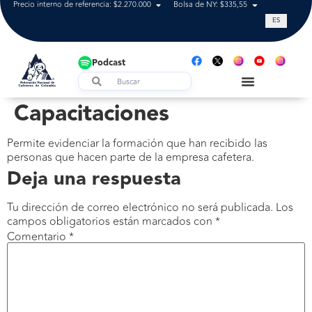
Precio interno de referencia: $2.270.000
Bolsa de NY: $335,55
Tasa de cam
ES
Podcast
Capacitaciones
Permite evidenciar la formación que han recibido las
personas que hacen parte de la empresa cafetera.
Deja una respuesta
Tu dirección de correo electrónico no será publicada.
Los
campos obligatorios están marcados con
*
Comentario
*