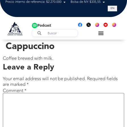
Precio interno de referencia: $2.270.000
Bolsa de NY: $335,55
Tasa de cam
EN
Podcast
Cappuccino
Coffee brewed with milk.
Leave a Reply
Your email address will not be published.
Required fields
are marked
*
Comment
*