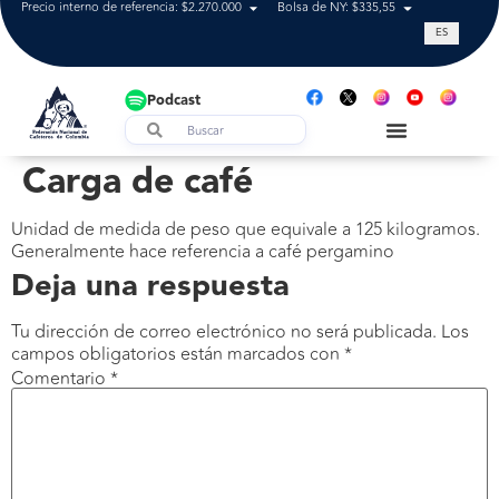
Precio interno de referencia: $2.270.000
Bolsa de NY: $335,55
Tasa de cam
ES
Podcast
Carga de café
Unidad de medida de peso que equivale a 125 kilogramos.
Generalmente hace referencia a café pergamino
Deja una respuesta
Tu dirección de correo electrónico no será publicada.
Los
campos obligatorios están marcados con
*
Comentario
*