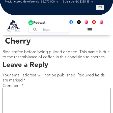
Precio interno de referencia: $2.270.000
Bolsa de NY: $335,55
Tasa de cam
EN
Podcast
Cherry
Ripe coffee before being pulped or dried. This name is due
to the resemblance of coffee in this condition to cherries.
Leave a Reply
Your email address will not be published.
Required fields
are marked
*
Comment
*