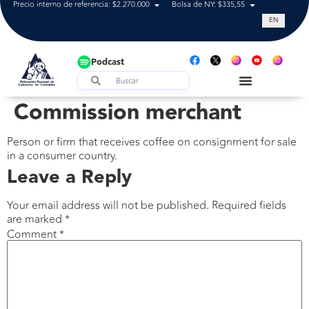
Precio interno de referencia: $2.270.000
Bolsa de NY: $335,55
Tasa de cam
EN
Podcast
Commission merchant
Person or firm that receives coffee on consignment for sale
in a consumer country.
Leave a Reply
Your email address will not be published.
Required fields
are marked
*
Comment
*