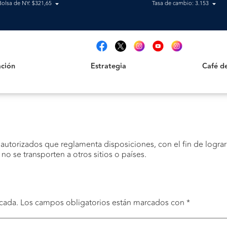
Bolsa de NY: $321,65
Tasa de cambio: 3.153
Estrategia
Café de B
t
ción
Estrategia
Café d
 autorizados que reglamenta disposiciones, con el fin de lograr
 se transporten a otros sitios o países.
cada.
Los campos obligatorios están marcados con
*