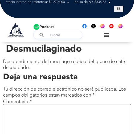
Precio interno de referencia: $2.270.000
Bolsa de NY: $335,55
Tasa de cam
ES
Podcast
Desmucilaginado
Desprendimiento del mucílago o baba del grano de café
despulpado.
Deja una respuesta
Tu dirección de correo electrónico no será publicada.
Los
campos obligatorios están marcados con
*
Comentario
*