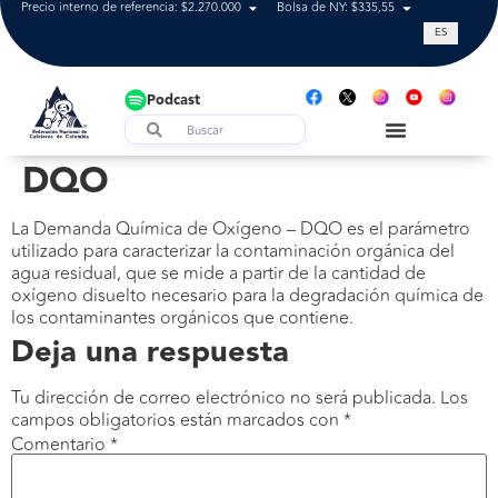
Precio interno de referencia: $2.270.000
Bolsa de NY: $335,55
Tasa de cam
ES
Podcast
DQO
La Demanda Química de Oxígeno – DQO es el parámetro
utilizado para caracterizar la contaminación orgánica del
agua residual, que se mide a partir de la cantidad de
oxígeno disuelto necesario para la degradación química de
los contaminantes orgánicos que contiene.
Deja una respuesta
Tu dirección de correo electrónico no será publicada.
Los
campos obligatorios están marcados con
*
Comentario
*