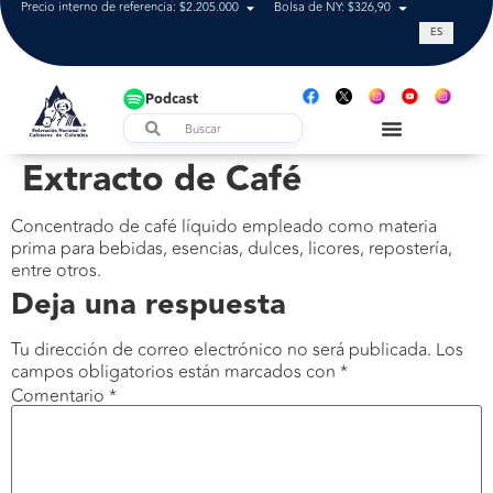
Precio interno de referencia: $2.205.000
Bolsa de NY: $326,90
Tasa de cam
ES
Podcast
Extracto de Café
Concentrado de café líquido empleado como materia
prima para bebidas, esencias, dulces, licores, repostería,
entre otros.
Deja una respuesta
Tu dirección de correo electrónico no será publicada.
Los
campos obligatorios están marcados con
*
Comentario
*