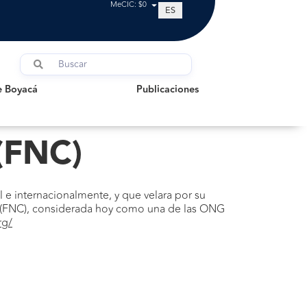
MeCIC: $0
ES
oyacá
Publicaciones
e Boyacá
Publicaciones
(FNC)
 e internacionalmente, y que velara por su
ia (FNC), considerada hoy como una de las ONG
rg/