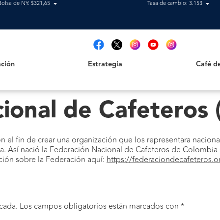
Bolsa de NY: $321,65
Tasa de cambio: 3.153
Estrategia
Café de B
t
ción
Estrategia
Café d
ional de Cafeteros 
 el fin de crear una organización que los representara nacional
ida. Así nació la Federación Nacional de Cafeteros de Colomb
ción sobre la Federación aquí:
https://federaciondecafeteros.o
cada.
Los campos obligatorios están marcados con
*