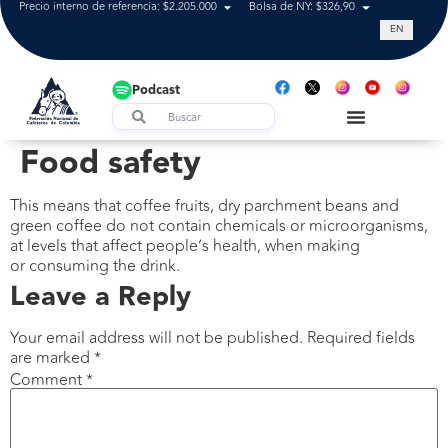
Precio interno de referencia: $2.205.000
Bolsa de NY: $326,90
Tasa de cam
EN
Podcast
Food safety
This means that coffee fruits, dry parchment beans and
green coffee do not contain chemicals or microorganisms,
at levels that affect people’s health, when making
or consuming the drink.
Leave a Reply
Your email address will not be published.
Required fields
are marked
*
Comment
*