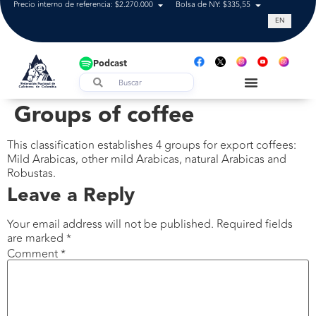
Precio interno de referencia: $2.270.000
Bolsa de NY: $335,55
Tasa de cam
EN
Podcast
Groups of coffee
This classification establishes 4 groups for export coffees:
Mild Arabicas, other mild Arabicas, natural Arabicas and
Robustas.
Leave a Reply
Your email address will not be published.
Required fields
are marked
*
Comment
*