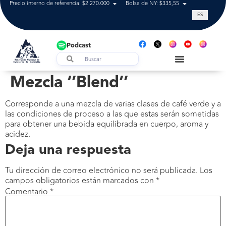
Precio interno de referencia: $2.270.000
Bolsa de NY: $335,55
Tasa de cam
ES
Podcast
Mezcla ‘’Blend’’
Corresponde a una mezcla de varias clases de café verde y a
las condiciones de proceso a las que estas serán sometidas
para obtener una bebida equilibrada en cuerpo, aroma y
acidez.
Deja una respuesta
Tu dirección de correo electrónico no será publicada.
Los
campos obligatorios están marcados con
*
Comentario
*