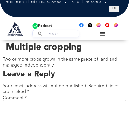
Precio interno de referencia: $2.205.000
Bolsa de NY: $326,90
Tasa de cam
EN
Podcast
Multiple cropping
Two or more crops grown in the same piece of land and
managed independently.
Leave a Reply
Your email address will not be published.
Required fields
are marked
*
Comment
*