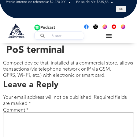
Precio interno de referencia: $2.270.000
Bolsa de NY: $335,55
Tasa de cam
EN
Podcast
PoS terminal
Compact device that, installed at a commercial store, allows
transactions (via telephone network or IP via GSM,
GPRS, Wi- Fi, etc.) with electronic or smart card.
Leave a Reply
Your email address will not be published.
Required fields
are marked
*
Comment
*