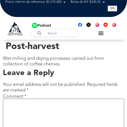
Precio interno de referencia: $2.270.000
Bolsa de NY: $335,55
Tasa de cam
EN
Podcast
Post-harvest
Wet milling and drying processes carried out from
collection of coffee cherries.
Leave a Reply
Your email address will not be published.
Required fields
are marked
*
Comment
*