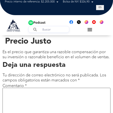
Precio interno de referencia: $2.205.000
Bolsa de NY: $326,90
Tasa de cam
ES
Podcast
Precio Justo
Es el precio que garantiza una razoble compensación por
su inversión o razonable beneficio en el volumen de ventas.
Deja una respuesta
Tu dirección de correo electrónico no será publicada.
Los
campos obligatorios están marcados con
*
Comentario
*