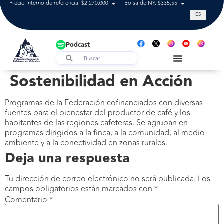
Precio interno de referencia: $2.270.000
Bolsa de NY: $335,55
Tasa de cam
ES
Podcast
Sostenibilidad en Acción
Programas de la Federación cofinanciados con diversas
fuentes para el bienestar del productor de café y los
habitantes de las regiones cafeteras. Se agrupan en
programas dirigidos a la finca, a la comunidad, al medio
ambiente y a la conectividad en zonas rurales.
Deja una respuesta
Tu dirección de correo electrónico no será publicada.
Los
campos obligatorios están marcados con
*
Comentario
*