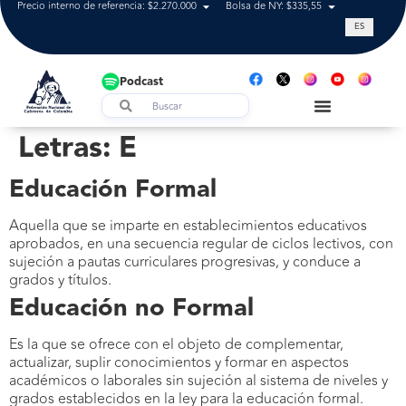
Precio interno de referencia: $2.270.000
Bolsa de NY: $335,55
Tasa de cam
ES
Podcast
Letras:
E
Educación Formal
Aquella que se imparte en establecimientos educativos
aprobados, en una secuencia regular de ciclos lectivos, con
sujeción a pautas curriculares progresivas, y conduce a
grados y títulos.
Educación no Formal
Es la que se ofrece con el objeto de complementar,
actualizar, suplir conocimientos y formar en aspectos
académicos o laborales sin sujeción al sistema de niveles y
grados establecidos en la ley para la educación formal.