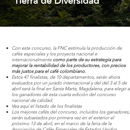
Tierra de Diversidad’
Con este concurso, la FNC estimula la producción de
cafés especiales y los proyecta nacional e
internacionalmente
como parte de su estrategia para
mejorar la rentabilidad de los productores, con precios
más justos para el café colombiano.
Estos 47 finalistas, de 10 departamentos, serán ahora
evaluados por un jurado internacional y del del 3 al 5 de
abril será la final en Santa Marta, Magdalena, para elegir a
los ganadores de esta cuarta edición del concurso
nacional de calidad.
Vea aquí el listado de los finalistas
Los mejores cafés del concurso, incluidos los ganadores,
serán subastados por primera vez en el exterior el
próximo 13 de abril, en el marco de la feria de la
Asociación de Cafés Especiales de Estados Unidos