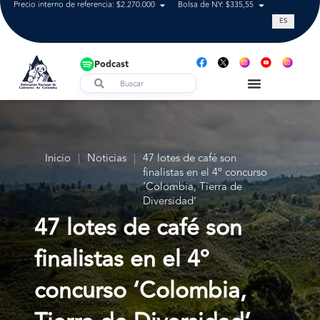
Precio interno de referencia: $2.270.000
Bolsa de NY: $335,55
Tasa de cam
ES
Podcast
Inicio
|
Noticias
|
47 lotes de café son
finalistas en el 4º concurso
‘Colombia, Tierra de
Diversidad’
47 lotes de café son
finalistas en el 4º
concurso ‘Colombia,