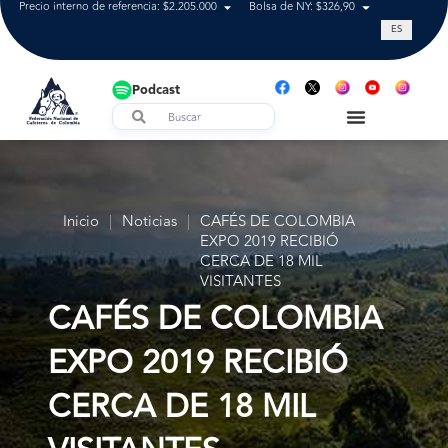
Precio interno de referencia: $2.205.000
Bolsa de NY: $326,90
Tasa de cam
ES
Podcast
Inicio
|
Noticias
|
CAFÉS DE COLOMBIA
EXPO 2019 RECIBIÓ
CERCA DE 18 MIL
VISITANTES
CAFÉS DE COLOMBIA
EXPO 2019 RECIBIÓ
CERCA DE 18 MIL