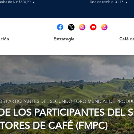
Bolsa de NY: $326,90
Tasa de cambio: 3.177
Estrategia
Café de B
t
ción
Estrategia
Café d
OS PARTICIPANTES DEL SEGUNDO FORO MUNDIAL DE PRODUC
DE LOS PARTICIPANTES DEL
ORES DE CAFÉ (FMPC)