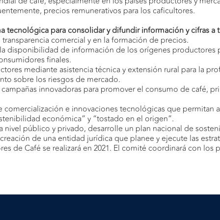
dial de café, especialmente en los países productores y merc
uentemente, precios remunerativos para los caficultores.
a tecnológica para consolidar y difundir información y cifras 
 transparencia comercial y en la formación de precios.
 la disponibilidad de información de los orígenes productores 
consumidores finales.
tores mediante asistencia técnica y extensión rural para la pro
ento sobre los riesgos de mercado.
s y campañas innovadoras para promover el consumo de café, pr
e comercialización e innovaciones tecnológicas que permitan a
stenibilidad económica” y “tostado en el origen”.
 nivel público y privado, desarrolle un plan nacional de sosteni
eación de una entidad jurídica que planee y ejecute las estrat
res de Café se realizará en 2021. El comité coordinará con los