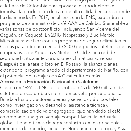
Nespresso ha hecho inversiones de largo plazo en regiones
cafeteras de Colombia para apoyar a los productores e
impulsar la producción de café de alta calidad en áreas donde
ha disminuido. En 2017, en alianza con la FNC, expandió su
programa de suministro de café AAA de Calidad Sostenible a
varias zonas de postconflicto, incluyendo San Vicente del
Caguán, en Caquetá. En 2018, Nespresso y Blue Marble
Microinsurance lanzaron un programa de seguro climático en
Caldas para brindar a cerca de 2.000 pequeños cafeteros de las
cooperativas de Aguadas y Norte de Caldas una red de
seguridad crítica ante condiciones climáticas adversas.
Después de la fase piloto en El Rosario, la alianza planea
extender el programa a todo el departamento de Nariño, con
el potencial de trabajar con 450 caficultores más.
Acerca de la Federación Nacional de Cafeteros
Creada en 1927, la FNC representa a más de 540 mil familias
cafeteras en Colombia y su misión es velar por su bienestar.
Brinda a los productores bienes y servicios públicos tales
como investigación y desarrollo, asistencia técnica y
comercialización de valor agregado, que han dado al café
colombiano una gran ventaja competitiva en la industria
global. Tiene oficinas de representación en los principales
mercados del mundo, incluidos Norteamérica, Europa y Asia.