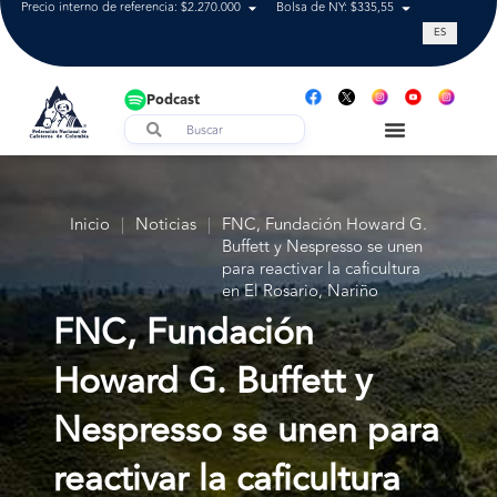
Precio interno de referencia: $2.270.000
Bolsa de NY: $335,55
Tasa de cam
ES
Podcast
Inicio
|
Noticias
|
FNC, Fundación Howard G.
Buffett y Nespresso se unen
para reactivar la caficultura
en El Rosario, Nariño
FNC, Fundación
Howard G. Buffett y
Nespresso se unen para
reactivar la caficultura