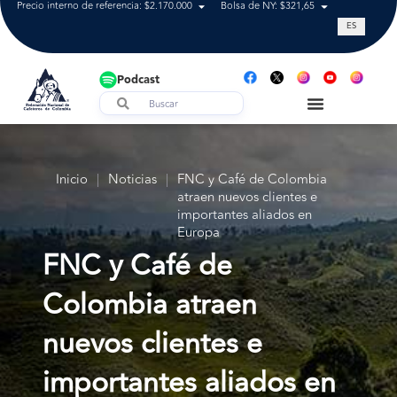
Precio interno de referencia: $2.170.000
Bolsa de NY: $321,65
Tasa de cam
ES
Podcast
Inicio
|
Noticias
|
FNC y Café de Colombia
atraen nuevos clientes e
importantes aliados en
Europa
FNC y Café de
Colombia atraen
nuevos clientes e
importantes aliados en