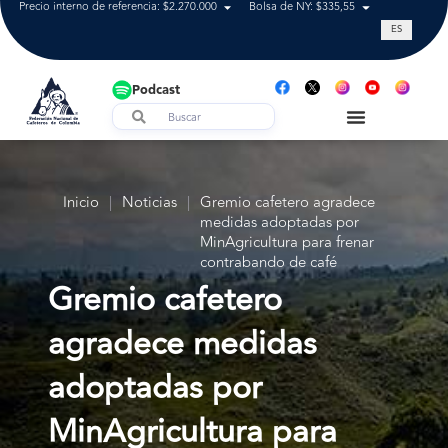
Precio interno de referencia: $2.270.000
Bolsa de NY: $335,55
Tasa de cam
ES
Podcast
Inicio
|
Noticias
|
Gremio cafetero agradece
medidas adoptadas por
MinAgricultura para frenar
contrabando de café
Gremio cafetero
agradece medidas
adoptadas por
MinAgricultura para