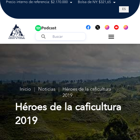
Precio interno de referencia: $2.170.000
Bolsa de NY: $321,65
Tasa de cam
ES
Podcast
Inicio
|
Noticias
|
Héroes de la caficultura
2019
Héroes de la caficultura
2019