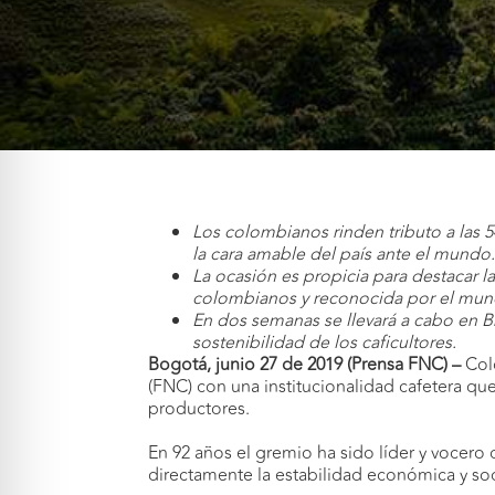
Los colombianos rinden tributo a las 
la cara amable del país ante el mundo
La ocasión es propicia para destacar l
colombianos y reconocida por el mun
En dos semanas se llevará a cabo en B
sostenibilidad de los caficultores.
Bogotá, junio 27 de 2019 (Prensa FNC) –
Col
(FNC) con una institucionalidad cafetera que
productores.
En 92 años el gremio ha sido líder y vocero
directamente la estabilidad económica y soci