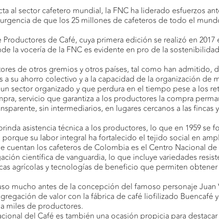
a al sector cafetero mundial, la FNC ha liderado esfuerzos ante
a urgencia de que los 25 millones de cafeteros de todo el mund
e Productores de Café, cuya primera edición se realizó en 201
de la vocería de la FNC es evidente en pro de la sostenibilidad
ores de otros gremios y otros países, tal como han admitido, 
s a su ahorro colectivo y a la capacidad de la organización de m
 un sector organizado y que perdura en el tiempo pese a los r
mpra, servicio que garantiza a los productores la compra perma
nsparente, sin intermediarios, en lugares cercanos a las fincas
rinda asistencia técnica a los productores, lo que en 1959 se f
rque su labor integral ha fortalecido el tejido social en ampli
e cuentan los cafeteros de Colombia es el Centro Nacional de 
igación científica de vanguardia, lo que incluye variedades res
icas agrícolas y tecnologías de beneficio que permiten obtener
uso mucho antes de la concepción del famoso personaje Juan V
gación de valor con la fábrica de café liofilizado Buencafé y
, a miles de productores.
ional del Café es también una ocasión propicia para destacar l