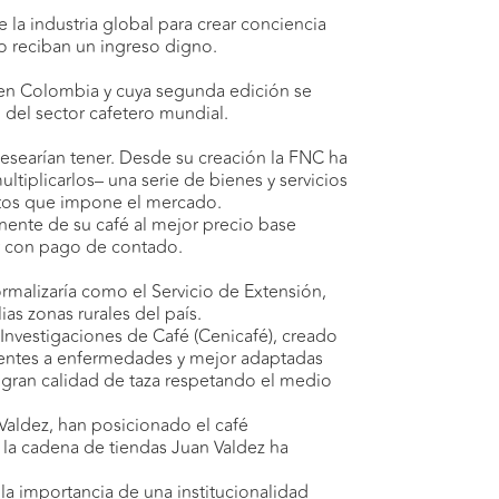
 la industria global para crear conciencia
o reciban un ingreso digno.
7 en Colombia y cuya segunda edición se
 del sector cafetero mundial.
desearían tener. Desde su creación la FNC ha
ultiplicarlos– una serie de bienes y servicios
etos que impone el mercado.
nente de su café al mejor precio base
 y con pago de contado.
ormalizaría como el Servicio de Extensión,
as zonas rurales del país.
Investigaciones de Café (Cenicafé), creado
istentes a enfermedades y mejor adaptadas
 gran calidad de taza respetando el medio
aldez, han posicionado el café
 la cadena de tiendas Juan Valdez ha
a importancia de una institucionalidad