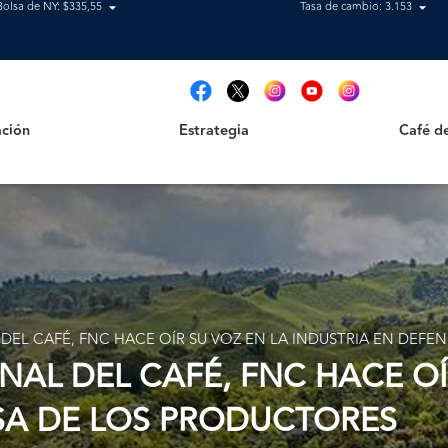
Bolsa de NY: $335,55
Tasa de cambio: 3.153
Estrategia
Café de B
t
ción
Estrategia
Café d
 DEL CAFÉ, FNC HACE OÍR SU VOZ EN LA INDUSTRIA EN DEF
NAL DEL CAFÉ, FNC HACE OÍ
SA DE LOS PRODUCTORES