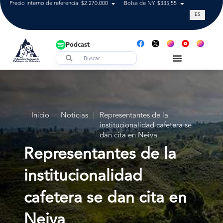
Precio interno de referencia: $2.270.000
Bolsa de NY: $335,55
Tasa de cam
ES
Podcast
Inicio
|
Noticias
|
Representantes de la
institucionalidad cafetera se
dan cita en Neiva
Representantes de la
institucionalidad
cafetera se dan cita en
Neiva