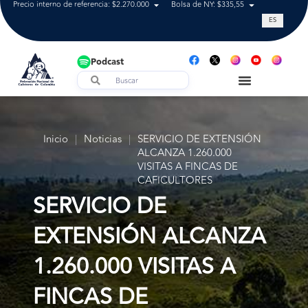
Precio interno de referencia: $2.270.000
Bolsa de NY: $335,55
Tasa de cam
ES
Podcast
Inicio
|
Noticias
|
SERVICIO DE EXTENSIÓN
ALCANZA 1.260.000
VISITAS A FINCAS DE
CAFICULTORES
SERVICIO DE
EXTENSIÓN ALCANZA
1.260.000 VISITAS A
FINCAS DE