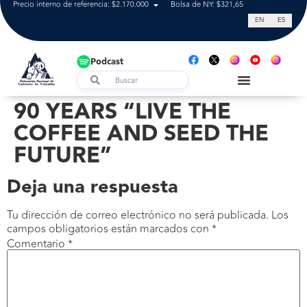
Precio interno de referencia: $2.170.000
Bolsa de NY: $321,65
Tasa de cam
EN
ES
Podcast
90 YEARS “LIVE THE
COFFEE AND SEED THE
FUTURE”
Deja una respuesta
Tu dirección de correo electrónico no será publicada.
Los
campos obligatorios están marcados con
*
Comentario
*