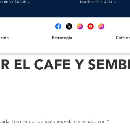
sa de NY: $321,65
Tasa de cambio: 3.153
Estrategia
Café de B
t
ción
Estrategia
Café d
IR EL CAFE Y SEMB
cada.
Los campos obligatorios están marcados con
*