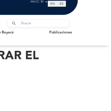
MeCIC: $0
EN
ES
oyacá
Publicaciones
e Boyacá
Publicaciones
RAR EL